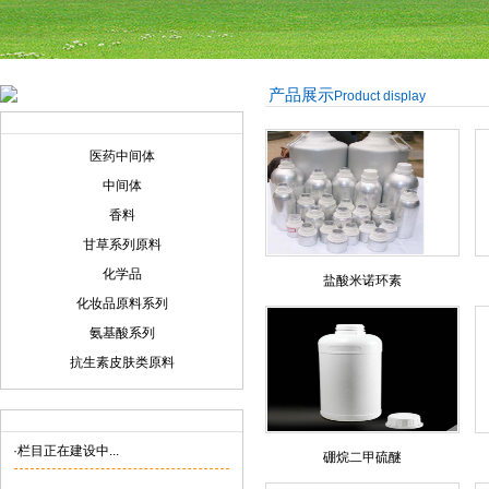
产品展示
Product display
产品展示
Product display
医药中间体
中间体
香料
甘草系列原料
化学品
盐酸米诺环素
化妆品原料系列
氨基酸系列
抗生素皮肤类原料
联系我们
Contact us
·栏目正在建设中...
硼烷二甲硫醚