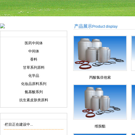
产品展示
Product display
产品展示
Product display
医药中间体
中间体
香料
甘草系列原料
化学品
丙酸氯倍他索
化妆品原料系列
氨基酸系列
抗生素皮肤类原料
联系我们
Contact us
·栏目正在建设中...
维胺酯