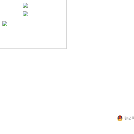
联系人：张先生
公司地址：湖北省武
Copyright 2014 by 武汉拉那白医药化
鄂公网