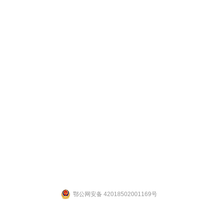
联系人：张先生 联系电话：19947601827
公司地址：湖北省武汉市江夏区武大园武大航域二期A3栋
ight 2014 by 武汉拉那白医药化工有限公司 [
鄂ICP备14004132号-2
] 【
网站后台管理
鄂公网安备 42018502001169号