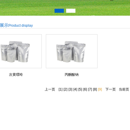
展示
Product display
次黄嘌呤
丙酮酸钠
上一页
[1]
[2]
[3]
[4]
[5]
[6]
[7]
[8]
[9]
下一页
当前页 