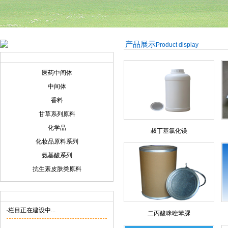
产品展示
Product display
产品展示
Product display
医药中间体
中间体
香料
甘草系列原料
化学品
叔丁基氯化镁
化妆品原料系列
氨基酸系列
抗生素皮肤类原料
联系我们
Contact us
·栏目正在建设中...
二丙酸咪唑苯脲