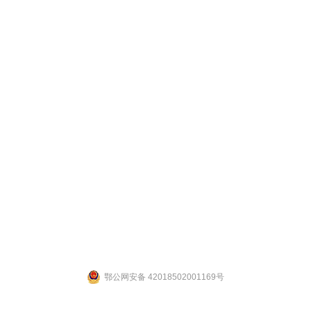
联系人：张先生 联系电话：19947601827
公司地址：湖北省武汉市江夏区武大园武大航域二期A3栋
ight 2014 by 武汉拉那白医药化工有限公司 [
鄂ICP备14004132号-2
] 【
网站后台管理
鄂公网安备 42018502001169号