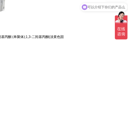
可以介绍下你们的产品么
二羟基丙酮 (单聚体);1,3-二羟基丙酮(淡黄色固