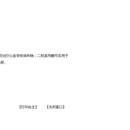
一些治疗心血管疾病药物；二羟基丙酮可应用于
辐射。
【打印此文】
【关闭窗口】