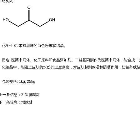
结构式:
化学性质: 带有甜味的白色粉末状结晶。
用途: 医药中间体、化工原料和食品添加剂。二羟基丙酮作为医药中间体，能合成
化妆品中，能阻止皮肤的水份的过度蒸发，对皮肤起到保湿和防晒作用，防紫外线
包装规格: 1kg; 25kg
上一条信息：
2-硫脲嘧啶
下一条信息：
增效醚